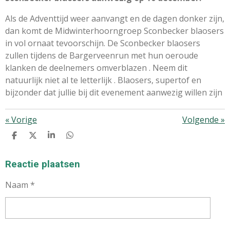
Als de Adventtijd weer aanvangt en de dagen donker zijn,
dan komt de Midwinterhoorngroep Sconbecker blaosers
in vol ornaat tevoorschijn.
De Sconbecker blaosers
zullen tijdens de Bargerveenrun met hun oeroude
klanken de deelnemers omverblazen
. Neem dit
natuurlijk niet al te letterlijk
. Blaosers, supertof en
bijzonder dat jullie bij dit evenement aanwezig willen zijn
«
Vorige
Volgende
»
D
D
S
D
E
E
H
E
L
E
A
L
E
L
R
E
Reactie plaatsen
N
E
N
Naam *