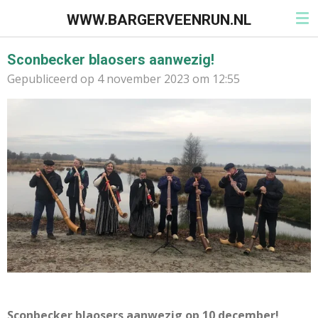
Ga
WWW.BARGERVEENRUN.NL
direct
naar
Sconbecker blaosers aanwezig!
de
Gepubliceerd op 4 november 2023 om 12:55
hoofdinhoud
Sconbecker blaosers aanwezig op 10 december!