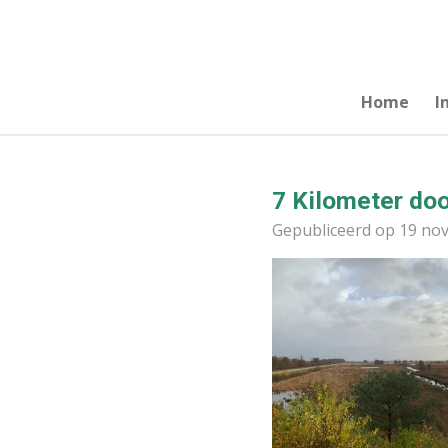
Ga
direct
naar
de
Home
I
hoofdinhoud
7 Kilometer doo
Gepubliceerd op 19 no