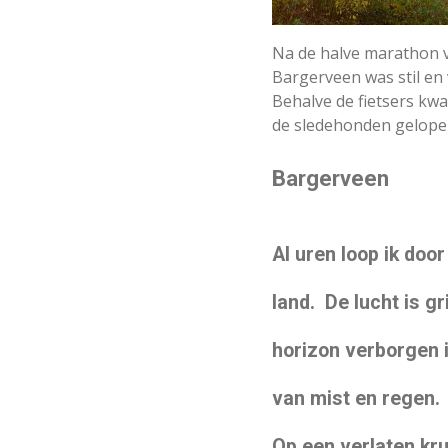
Na de halve marathon v
Bargerveen was stil en 
Behalve de fietsers kw
de sledehonden gelopen
Bargerveen
Al
uren loop ik door
land.
De lucht is gr
horizon verborgen 
van mist en regen.
Op een verlaten kru