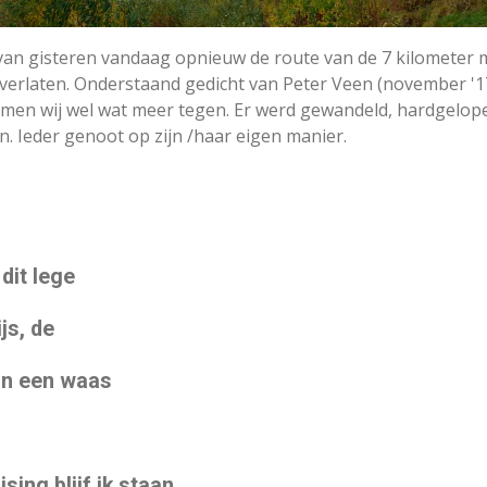
an gisteren vandaag opnieuw de route van de 7 kilometer 
verlaten.
Onderstaand gedicht van Peter Veen (november '17)
amen wij wel wat meer tegen. Er werd gewandeld, hardgelopen
. Ieder genoot op zijn /haar eigen manier.
 dit lege
ijs, de
in een waas
ising blijf
ik staan.